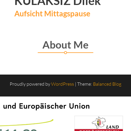
KULAKSIZ Dilek
Aufsicht Mittagspause
About Me
Proudly powered by
WordPress
|
Theme:
Balanced Blog