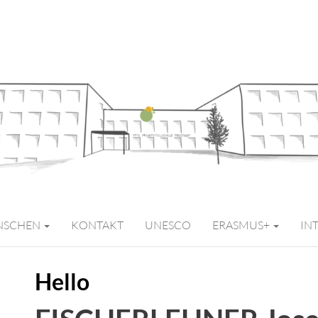
MITTELSCHULE 
NSCHEN
KONTAKT
UNESCO
ERASMUS+
IN
Hello