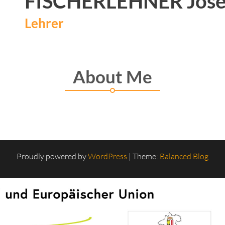
FISCHERLEHNER Jose
Lehrer
About Me
Proudly powered by
WordPress
|
Theme:
Balanced Blog