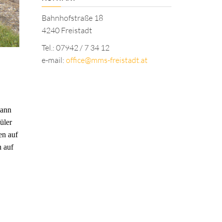
Bahnhofstraße 18
4240 Freistadt
Tel.: 07942 / 7 34 12
e-mail:
office@mms-freistadt.at
mann
üler
en auf
h auf