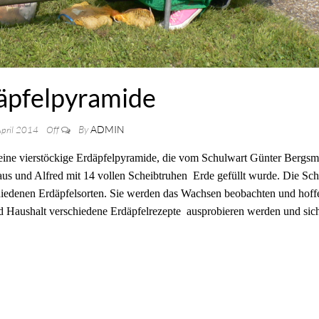
äpfelpyramide
By
ADMIN
April 2014
Off
l eine vierstöckige Erdäpfelpyramide, die vom Schulwart Günter Bergs
aus und Alfred mit 14 vollen Scheibtruhen
Erde gefüllt wurde.
Die Sch
hiedenen Erdäpfelsorten.
Sie werden das Wachsen beobachten und hoff
nd Haushalt verschiedene Erdäpfelrezepte
ausprobieren werden und sic