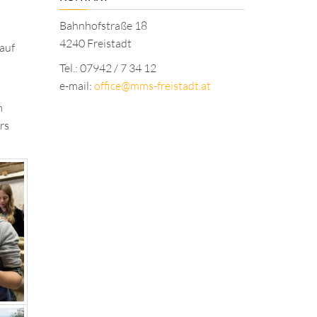
Bahnhofstraße 18
4240 Freistadt
auf
Tel.: 07942 / 7 34 12
e-mail:
office@mms-freistadt.at
m
rs