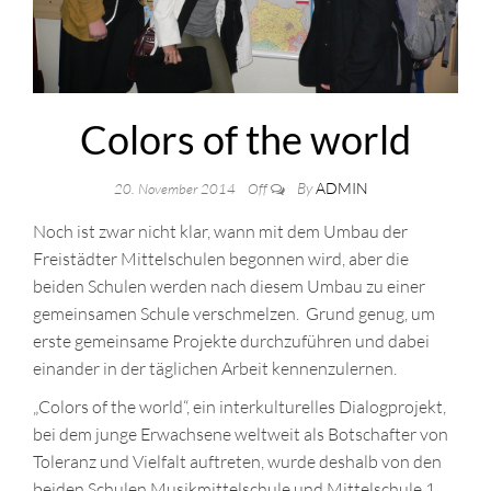
Colors of the world
By
ADMIN
20. November 2014
Off
Noch ist zwar nicht klar, wann mit dem Umbau der
Freistädter Mittelschulen begonnen wird, aber die
beiden Schulen werden nach diesem Umbau zu einer
gemeinsamen Schule verschmelzen. Grund genug, um
erste gemeinsame Projekte durchzuführen und dabei
einander in der täglichen Arbeit kennenzulernen.
„Colors of the world“, ein interkulturelles Dialogprojekt,
bei dem junge Erwachsene weltweit als Botschafter von
Toleranz und Vielfalt auftreten, wurde deshalb von den
beiden Schulen Musikmittelschule und Mittelschule 1