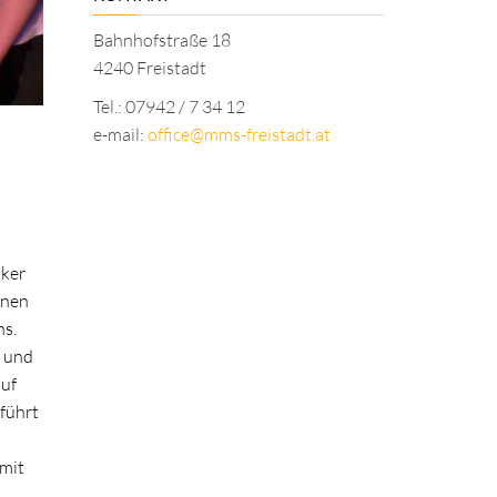
Bahnhofstraße 18
4240 Freistadt
Tel.: 07942 / 7 34 12
e-mail:
office@mms-freistadt.at
iker
nnen
ns.
k und
auf
führt
 mit