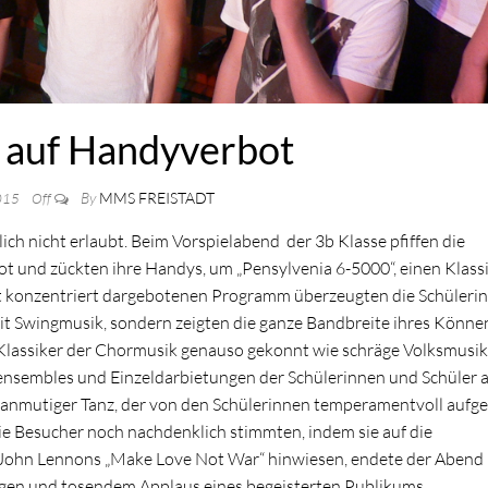
f auf Handyverbot
By
MMS FREISTADT
2015
Off
ich nicht erlaubt. Beim Vorspielabend
der 3b Klasse pfiffen die
ot und zückten ihre Handys, um „Pensylvenia 6-5000“, einen Klass
t konzentriert dargebotenen Programm überzeugten die Schüleri
it Swingmusik, sondern zeigten die ganze Bandbreite ihres Könne
 Klassiker der Chormusik genauso gekonnt wie schräge Volksmusi
lensembles und Einzeldarbietungen der Schülerinnen und Schüler 
 anmutiger Tanz, der von den Schülerinnen temperamentvoll aufge
e Besucher noch nachdenklich stimmten, indem sie auf die
t John Lennons „Make Love Not War“ hinwiesen, endete der Abend
ngen und tosendem Applaus eines b
egeisterten Publikums.